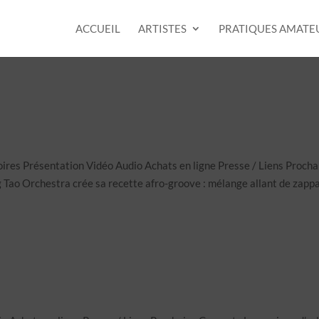
ACCUEIL
ARTISTES
PRATIQUES AMATE
ires Présentation Vidéo Audio Achats en ligne Presse / Liens Procha
 Tao Orchestra crée sa recette afro-groove : mélange allant de zapp