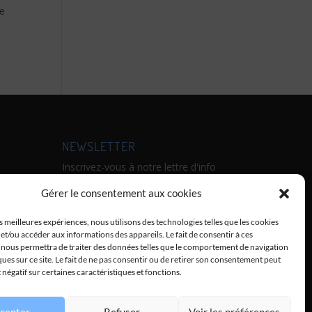
re
NEWSLETTER
Inscrivez-vous à notre lettre d'info
:
Gérer le consentement aux cookies
ne
onde,
es meilleures expériences, nous utilisons des technologies telles que les cookies
et/ou accéder aux informations des appareils. Le fait de consentir à ces
DAMI,
Envoyer
 nous permettra de traiter des données telles que le comportement de navigation
ques sur ce site. Le fait de ne pas consentir ou de retirer son consentement peut
t négatif sur certaines caractéristiques et fonctions.
cepter
Refuser
Voir les préférences