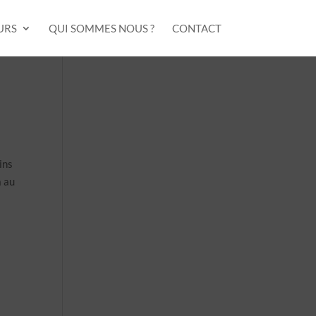
URS
QUI SOMMES NOUS ?
CONTACT
ins
a au