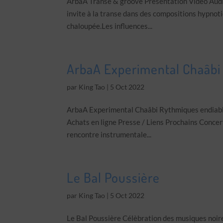
ArbaA Transe & groove Présentation Vidéo Audio
invite à la transe dans des compositions hypnot
chaloupée.Les influences...
ArbaA Experimental Chaâbi
par
King Tao
|
5 Oct 2022
ArbaA Experimental Chaâbi Rythmiques endiablé
Achats en ligne Presse / Liens Prochains Concer
rencontre instrumentale...
Le Bal Poussière
par
King Tao
|
5 Oct 2022
Le Bal Poussière Célèbration des musiques noir