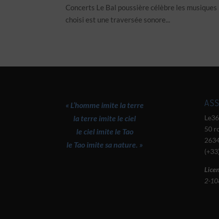
Concerts Le Bal poussière célèbre les musiques no
choisi est une traversée sonore...
ASS
« L’homme imite la terre
la terre imite le ciel
Le36
50 r
le ciel imite le Tao
2634
le Tao imite sa nature. »
(+33
Licen
2-10