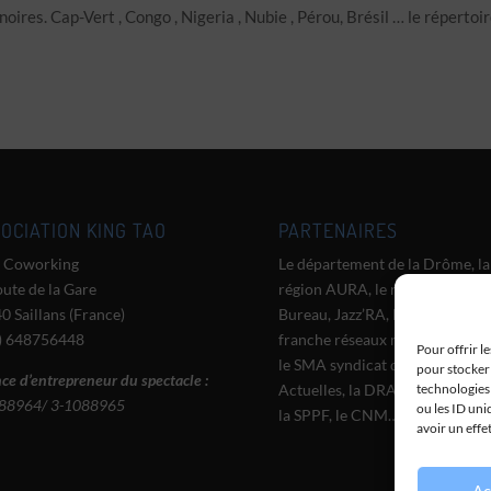
ires. Cap-Vert , Congo , Nigeria , Nubie , Pérou, Brésil … le répertoi
OCIATION KING TAO
PARTENAIRES
 Coworking
Le département de la Drôme, la
oute de la Gare
région AURA, le réseau Grand
0 Saillans (France)
Bureau, Jazz’RA, le CMTRA, Zo
) 648756448
franche réseaux musique du m
Pour offrir l
le SMA syndicat des Musiques
pour stocker 
ce d’entrepreneur du spectacle :
Actuelles, la DRAC AURA, l’A
technologies
88964/ 3-1088965
ou les ID uni
la SPPF, le CNM…
avoir un effe
Ac