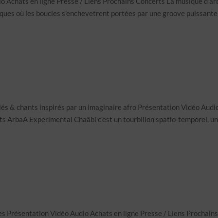
 Achats en ligne Presse / Liens Prochains Concerts La musique d’a
iques où les boucles s’enchevetrent portées par une groove puissante
s & chants inspirés par un imaginaire afro Présentation Vidéo Audi
ts ArbaA Experimental Chaâbi c’est un tourbillon spatio-temporel, u
es Présentation Vidéo Audio Achats en ligne Presse / Liens Prochain