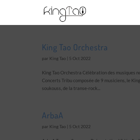
King Tao Orchestra
par
King Tao
|
5 Oct 2022
King Tao Orchestra Célèbration des musiques no
Concerts Tribu composée de 9 musiciens, le King
soukouss, de la transe-rock...
ArbaA
par
King Tao
|
5 Oct 2022