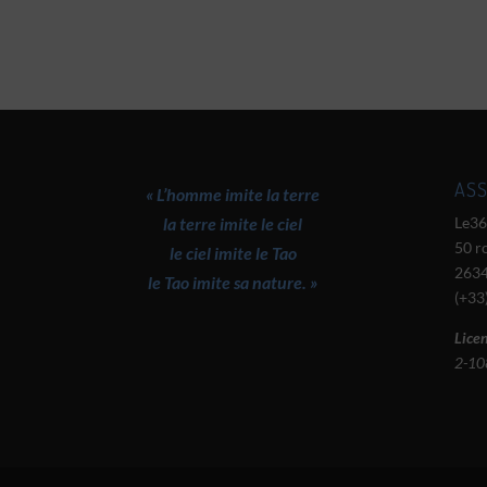
ASS
« L’homme imite la terre
la terre imite le ciel
Le36
50 r
le ciel imite le Tao
2634
le Tao imite sa nature. »
(+33
Licen
2-10