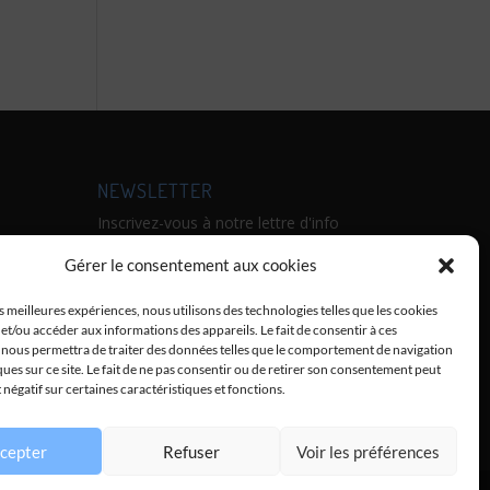
NEWSLETTER
Inscrivez-vous à notre lettre d'info
:
Gérer le consentement aux cookies
ne
onde,
es meilleures expériences, nous utilisons des technologies telles que les cookies
et/ou accéder aux informations des appareils. Le fait de consentir à ces
DAMI,
Envoyer
 nous permettra de traiter des données telles que le comportement de navigation
ques sur ce site. Le fait de ne pas consentir ou de retirer son consentement peut
t négatif sur certaines caractéristiques et fonctions.
cepter
Refuser
Voir les préférences