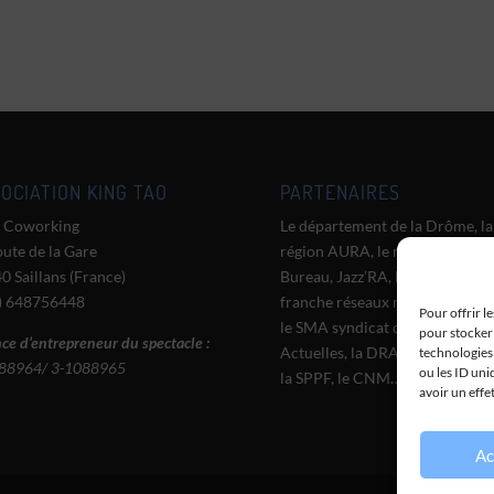
OCIATION KING TAO
PARTENAIRES
 Coworking
Le département de la Drôme, la
oute de la Gare
région AURA, le réseau Grand
0 Saillans (France)
Bureau, Jazz’RA, le CMTRA, Zo
) 648756448
franche réseaux musique du m
Pour offrir l
le SMA syndicat des Musiques
pour stocker 
ce d’entrepreneur du spectacle :
Actuelles, la DRAC AURA, l’A
technologies
88964/ 3-1088965
ou les ID uni
la SPPF, le CNM…
avoir un effe
Ac