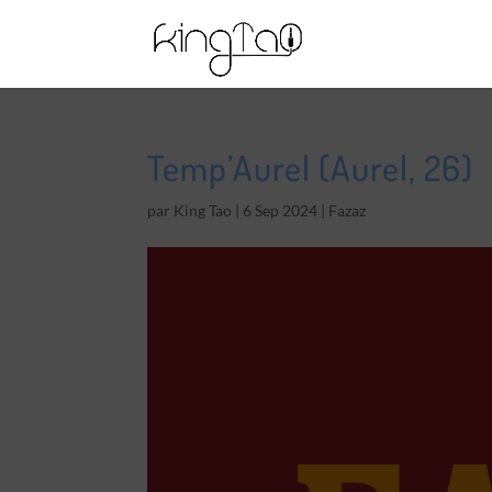
Temp’Aurel (Aurel, 26)
par
King Tao
|
6 Sep 2024
|
Fazaz