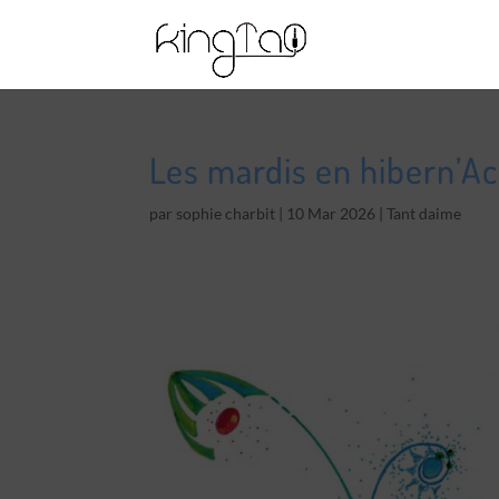
Les mardis en hibern’Ac
par
sophie charbit
|
10 Mar 2026
|
Tant daime