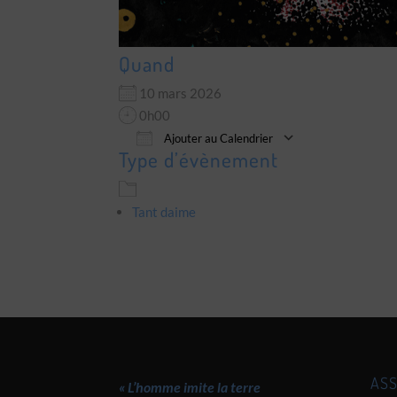
Quand
10 mars 2026
0h00
Ajouter au Calendrier
Type d’évènement
Télécharger ICS
Calendrier 
Tant daime
ASS
« L’homme imite la terre