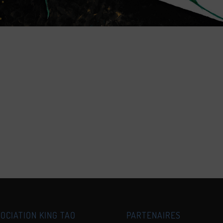
Google
iCalendar
Office 365
OCIATION KING TAO
PARTENAIRES