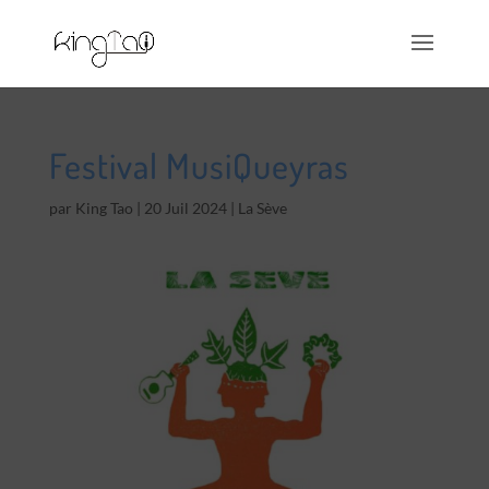
Festival MusiQueyras
par
King Tao
|
20 Juil 2024
|
La Sève