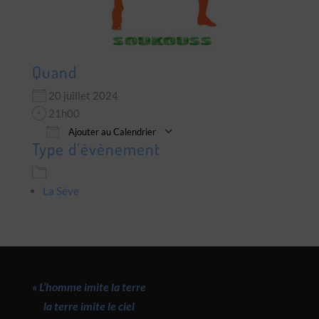
Quand
20 juillet 2024
21h00
Ajouter au Calendrier
Type d’évènement
Télécharger ICS
Calendrier Google
La Sève
« L’homme imite la terre
la terre imite le ciel