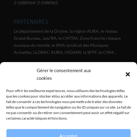
2-1088964/ 3-1088965
PARTENAIRES
Le département de la Drôme, la région AURA, le réseau
Grand Bureau, Jazz’RA, le CMTRA, Zone franche réseaux
musique du monde, le SMA syndicat des Musiques
Actuelles, la DRAC AURA, l’ADAMI, la SPPF, le CNM…
NEWSLETTER
Gérer le consentement aux
cookies
Inscrivez-vous à notre lettre d'info :
Pour offrir les meilleures expériences, nous utilisons des technologies telles
que les cookies pour stocker et/ou accéder aux informations des appareils. Le
fait de consentir à ces technologies nous permettra de traiter des données
telles que le comportement de navigation ou les ID uniques sur ce site. Le fait de
Envoyer
ne pas consentir ou de retirer son consentement peut avoir un effet négatif sur
certaines caractéristiques et fonctions.
Accepter