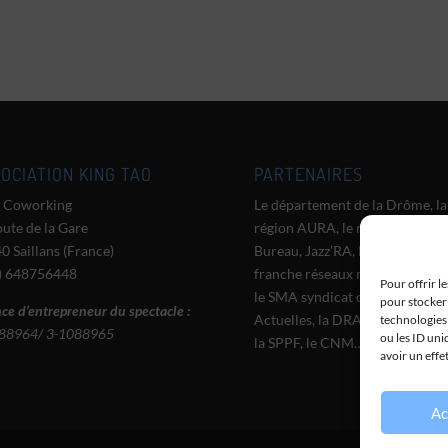
OCIATION KING TAO
PARTENAIRES
 Coworking
Le département de la Drôme, la
oute de la Gare
région AURA, le réseau Grand
0 Saillans (France)
Bureau, Jazz’RA, le CMTRA, Zo
) 648756448
franche réseaux musique du m
Pour offrir l
le SMA syndicat des Musiques
pour stocker 
ce d’entrepreneur du spectacle :
Actuelles, la DRAC AURA, l’A
technologies
88964/ 3-1088965
ou les ID uni
la SPPF, le CNM…
avoir un effe
Ac