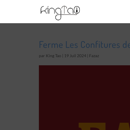
Ferme Les Confitures de
par
King Tao
|
19 Juil 2024
|
Fazaz