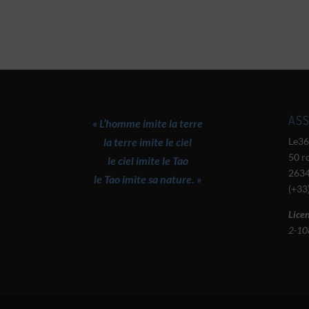
ASS
« L’homme imite la terre
la terre imite le ciel
Le36
50 r
le ciel imite le Tao
2634
le Tao imite sa nature. »
(+33
Licen
2-10