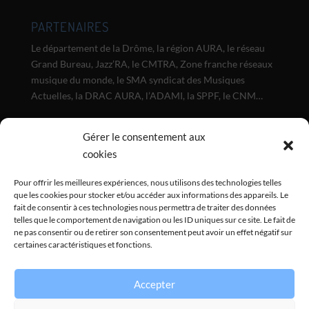
PARTENAIRES
Le département de la Drôme, la région AURA, le réseau
Grand Bureau, Jazz’RA, le CMTRA, Zone franche réseaux
musique du monde, le SMA syndicat des Musiques
Actuelles, la DRAC AURA, l’ADAMI, la SPPF, le CNM…
NEWSLETTER
Gérer le consentement aux
cookies
Inscrivez-vous à notre lettre d'info :
Pour offrir les meilleures expériences, nous utilisons des technologies telles
que les cookies pour stocker et/ou accéder aux informations des appareils. Le
fait de consentir à ces technologies nous permettra de traiter des données
telles que le comportement de navigation ou les ID uniques sur ce site. Le fait de
Envoyer
ne pas consentir ou de retirer son consentement peut avoir un effet négatif sur
certaines caractéristiques et fonctions.
Accepter