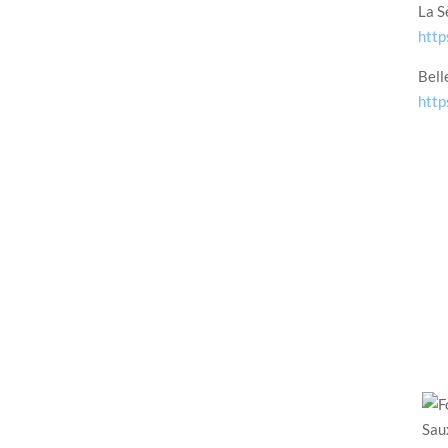
La S
http
Bell
htt