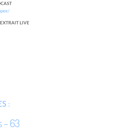
CAST
opee/
EXTRAIT LIVE
S :
s – 63