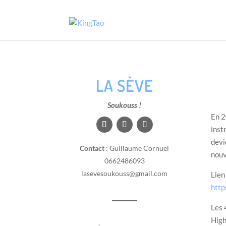
LA SÈVE
Soukouss !
En 2
inst
devi
Contact
: Guillaume Cornuel
nouv
0662486093
lasevesoukouss@gmail.com
Lien
http
Les 
High