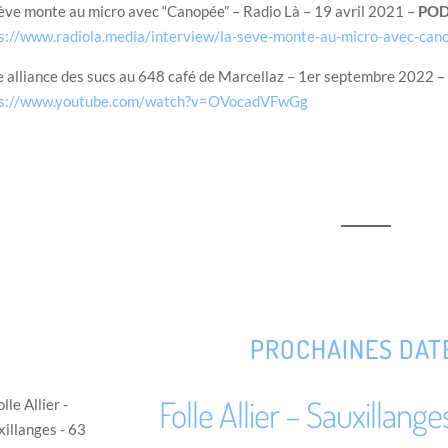
ève monte au micro avec “Canopée” – Radio Là – 19 avril 2021 –
POD
s://www.radiola.media/interview/la-seve-monte-au-micro-avec-can
e alliance des sucs au 648 café de Marcellaz – 1er septembre 2022 –
ps://www.youtube.com/watch?v=OVocadVFwGg
PROCHAINES DATE
Folle Allier – Sauxillange