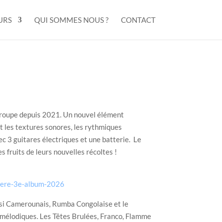
URS
QUI SOMMES NOUS ?
CONTACT
u groupe depuis 2021. Un nouvel élément
nt les textures sonores, les rythmiques
 3 guitares électriques et une batterie. Le
 fruits de leurs nouvelles récoltes !
ugere-3e-album-2026
tsi Camerounais, Rumba Congolaise et le
t mélodiques. Les Têtes Brulées, Franco, Flamme