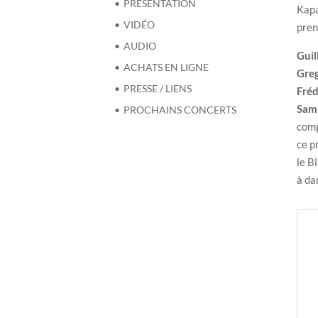
PRÉSENTATION
Kapa
VIDÉO
pren
AUDIO
Gui
ACHATS EN LIGNE
Greg
PRESSE / LIENS
Fréd
Sam 
PROCHAINS CONCERTS
comp
ce p
le B
à da