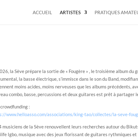
ACCUEIL
ARTISTES
PRATIQUES AMATE
026, la Sève prépare la sortie de « Fougère » , le troisième album d
rumental, la basse électrique, s’immisce dans le son du Band, modifia
ennent moins acides, moins nerveuses que les albums précédents, avec
eau combo, basse, percussions et deux guitares est prêt à partager les
 crowdfunding :
s://www.helloasso.com/associations/king-tao/collectes/la-seve-fo
4 musiciens de la Sève renouvellent leurs recherches autour du Biku
life Igbo, musique avec des jeux florissant de guitares rythmiques e