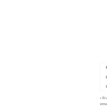
« Il
venu