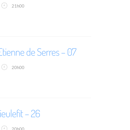
21h00
Etienne de Serres – 07
20h00
eulefit – 26
20h00